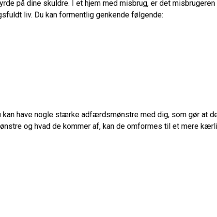
yrde på dine skuldre. I et hjem med misbrug, er det misbrugeren 
gsfuldt liv. Du kan formentlig genkende følgende:
Du kan have nogle stærke adfærdsmønstre med dig, som gør at det 
nstre og hvad de kommer af, kan de omformes til et mere kærligt